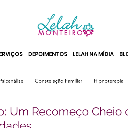
ERVIÇOS
DEPOIMENTOS
LELAH NA MÍDIA
BL
Psicanálise
Constelação Familiar
Hipnoterapia
o: Um Recomeço Cheio 
idades