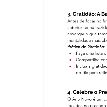
3. Gratidão: A
Antes de focar no f
anterior tenha trazi
enxergar o que temo
mentalidade mais abe
Prática de Gratidão:
Faça uma lista d
Compartilhe com
Inclua a gratid
do dia para refl
4. Celebre o Pr
O Ano Novo é um con
focados no passado 