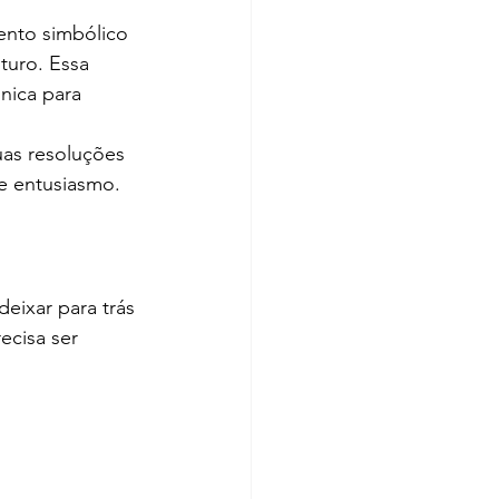
nto simbólico 
turo. Essa 
nica para 
as resoluções 
e entusiasmo.
ixar para trás 
ecisa ser 