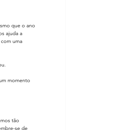
Mesmo que o ano 
os ajuda a 
o com uma 
ou.
o um momento 
amos tão 
embre-se de 