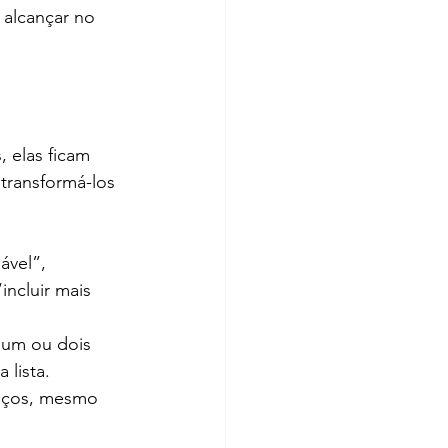
alcançar no 
 elas ficam 
transformá-los 
ável”, 
ncluir mais 
 um ou dois 
 lista.
nços, mesmo 