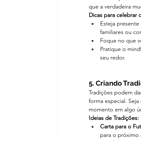
que a verdadeira m
Dicas para celebrar 
Esteja present
familiares ou c
Foque no que vo
Pratique o mind
seu redor.
5. Criando Trad
Tradições podem dar
forma especial. Seja 
momento em algo ún
Ideias de Tradições:
Carta para o Fut
para o próximo a