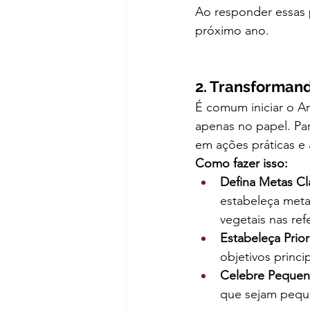
Ao responder essas 
próximo ano.
2. Transforman
É comum iniciar o An
apenas no papel. Par
em ações práticas e 
Como fazer isso:
Defina Metas Cla
estabeleça metas
vegetais nas ref
Estabeleça Prio
objetivos princi
Celebre Pequen
que sejam peque