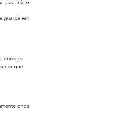
 para trás e 
 e guarde em 
l consigo 
 menor que 
tamente onde 