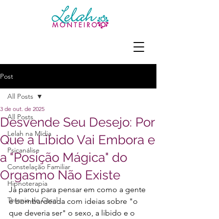
Post
All Posts
3 de out. de 2025
All Posts
Desvende Seu Desejo: Por
Lelah na Mídia
Que a Libido Vai Embora e
Psicanálise
a "Posição Mágica" do
Constelação Familiar
Orgasmo Não Existe
Hipnoterapia
Já parou para pensar em como a gente 
Terapia de Casal
é bombardeada com ideias sobre "o 
que deveria ser" o sexo, a libido e o 