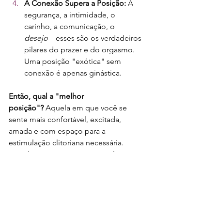
A Conexão Supera a Posição:
 A 
segurança, a intimidade, o 
carinho, a comunicação, o 
desejo
 – esses são os verdadeiros 
pilares do prazer e do orgasmo. 
Uma posição "exótica" sem 
conexão é apenas ginástica.
Então, qual a "melhor 
posição"?
 Aquela em que você se 
sente mais confortável, excitada, 
amada e com espaço para a 
estimulação clitoriana necessária. 
Aquela em que você se sente livre para 
guiar seu parceiro, para gemer, para se 
mexer, para experimentar. A que 
permite a conexão entre vocês dois, 
física e emocionalmente.