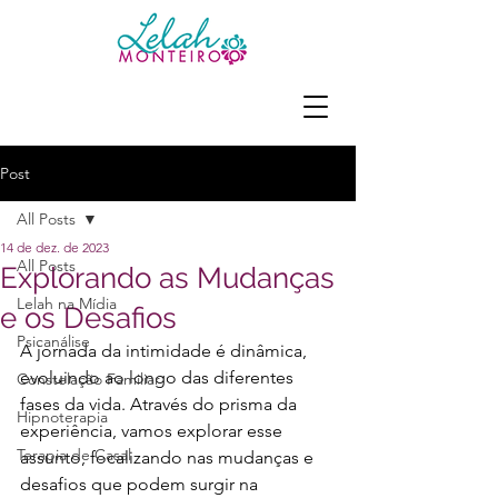
Post
All Posts
14 de dez. de 2023
All Posts
Explorando as Mudanças
Lelah na Mídia
e os Desafios
Psicanálise
A jornada da intimidade é dinâmica, 
evoluindo ao longo das diferentes 
Constelação Familiar
fases da vida. Através do prisma da 
Hipnoterapia
experiência, vamos explorar esse 
Terapia de Casal
assunto, focalizando nas mudanças e 
desafios que podem surgir na 