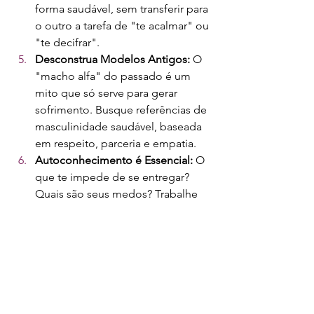
forma saudável, sem transferir para 
o outro a tarefa de "te acalmar" ou 
"te decifrar".
Desconstrua Modelos Antigos:
 O 
"macho alfa" do passado é um 
mito que só serve para gerar 
sofrimento. Busque referências de 
masculinidade saudável, baseada 
em respeito, parceria e empatia.
Autoconhecimento é Essencial:
 O 
que te impede de se entregar? 
Quais são seus medos? Trabalhe 
em si mesmo. Um homem 
resolvido consigo mesmo é 
infinitamente mais atraente e 
capaz de construir relações 
duradouras
.
O Amor Transcende Gêneros 