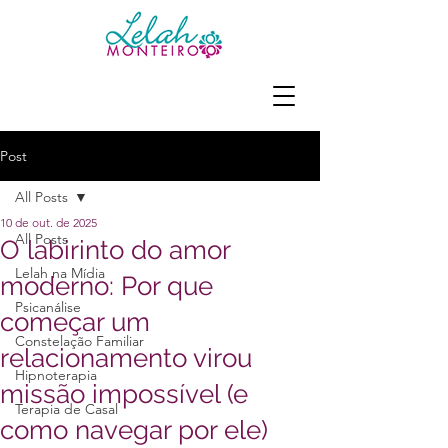
Post
All Posts
10 de out. de 2025
All Posts
O labirinto do amor
Lelah na Mídia
moderno: Por que
Psicanálise
começar um
Constelação Familiar
relacionamento virou
Hipnoterapia
missão impossível (e
Terapia de Casal
como navegar por ele)