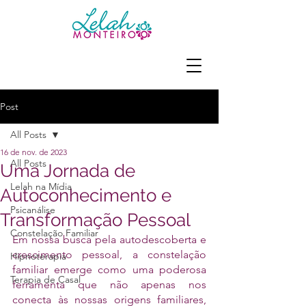
Post
All Posts
16 de nov. de 2023
All Posts
Uma Jornada de
Lelah na Mídia
Autoconhecimento e
Psicanálise
Transformação Pessoal
Constelação Familiar
Em nossa busca pela autodescoberta e 
crescimento pessoal, a constelação 
Hipnoterapia
familiar emerge como uma poderosa 
Terapia de Casal
ferramenta que não apenas nos 
conecta às nossas origens familiares, 