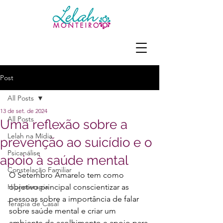
Post
All Posts
13 de set. de 2024
All Posts
Uma reflexão sobre a
Lelah na Mídia
prevenção ao suicídio e o
Psicanálise
apoio à saúde mental
Constelação Familiar
O Setembro Amarelo tem como 
Hipnoterapia
objetivo principal conscientizar as 
pessoas sobre a importância de falar 
Terapia de Casal
sobre saúde mental e criar um 
ambiente de acolhimento e apoio para 