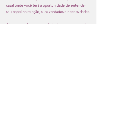
casal onde você terá a oportunidade de entender
seu papel na relação, suas vontades e necessidades.
A terapia pode ser realizada tanto presencialmente
quanto online. Não perca a chance de salvar ou
melhorar seu relacionamento e agende uma
consulta comigo. Estou ansiosa para ajudar!
QUER ME CONHECER MELHOR?
Lelah Monteiro, formada em 1993 na
universidade de londrina, é psicanalista,
psicoterapeuta, sexóloga, hipnóloga
clínica e consteladora familiar.
Atua em seu consultório em Perdizes - SP
como psicoterapeuta individual, de casais
e família.
Ministra palestras em empresas, escolas e