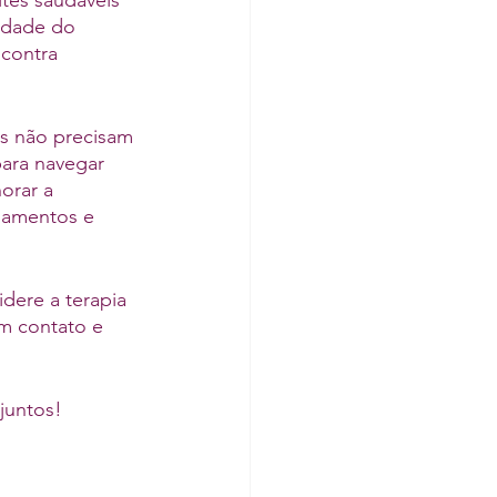
ites saudáveis 
idade do 
contra 
as não precisam 
para navegar 
orar a 
namentos e 
dere a terapia 
m contato e 
juntos!