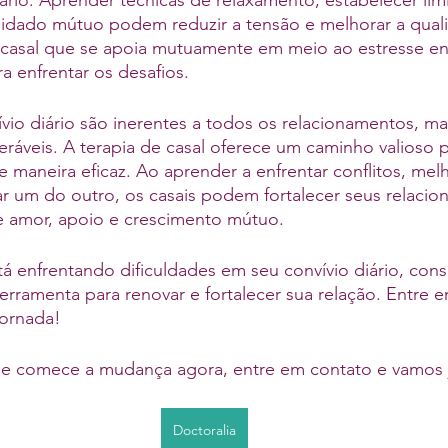
iário. Aprender técnicas de relaxamento, estabelecer lim
cuidado mútuo podem reduzir a tensão e melhorar a qual
casal que se apoia mutuamente em meio ao estresse en
ara enfrentar os desafios.
vio diário são inerentes a todos os relacionamentos, m
eráveis. A terapia de casal oferece um caminho valioso 
e maneira eficaz. Ao aprender a enfrentar conflitos, melh
r um do outro, os casais podem fortalecer seus relacio
e amor, apoio e crescimento mútuo.
tá enfrentando dificuldades em seu convívio diário, consi
rramenta para renovar e fortalecer sua relação. Entre e
jornada!
e comece a mudança agora, entre em contato e vamos 
Doctoralia