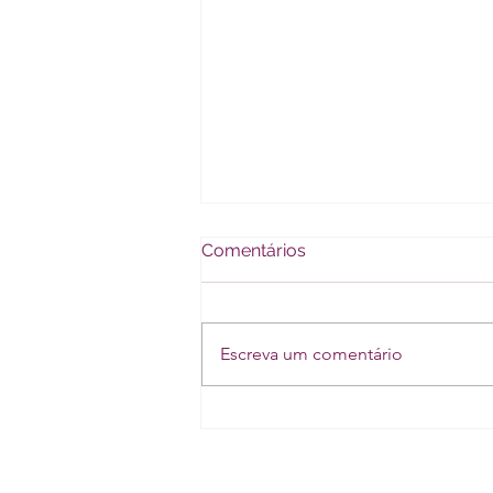
Comentários
Escreva um comentário
A Importância da
Comunicação Efetiva nos
Relacionamentos