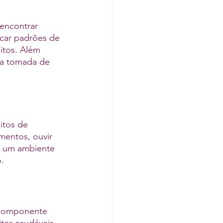
encontrar 
icar padrões de 
tos. Além 
 a tomada de 
itos de 
mentos, ouvir 
ar um ambiente 
.
 componente 