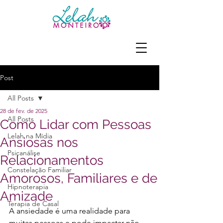
Post
All Posts
28 de fev. de 2025
All Posts
Como Lidar com Pessoas
Lelah na Mídia
Ansiosas nos
Psicanálise
Relacionamentos
Constelação Familiar
Amorosos, Familiares e de
Hipnoterapia
Amizade
Terapia de Casal
A ansiedade é uma realidade para 
muitas pessoas e pode impactar não 