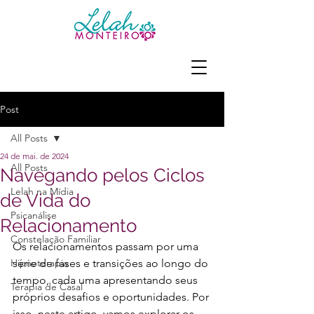
Post
All Posts
24 de mai. de 2024
All Posts
Navegando pelos Ciclos
Lelah na Mídia
de Vida do
Psicanálise
Relacionamento
Constelação Familiar
Os relacionamentos passam por uma 
Hipnoterapia
série de fases e transições ao longo do 
tempo, cada uma apresentando seus 
Terapia de Casal
próprios desafios e oportunidades. Por 
isso, neste artigo, vamos explorar os 