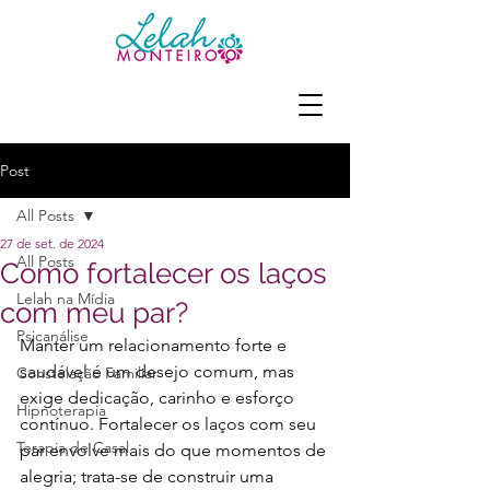
Post
All Posts
27 de set. de 2024
All Posts
Como fortalecer os laços
Lelah na Mídia
com meu par?
Psicanálise
Manter um relacionamento forte e 
saudável é um desejo comum, mas 
Constelação Familiar
exige dedicação, carinho e esforço 
Hipnoterapia
contínuo. Fortalecer os laços com seu 
Terapia de Casal
par envolve mais do que momentos de 
alegria; trata-se de construir uma 