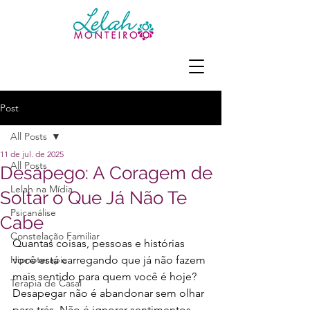
Post
All Posts
11 de jul. de 2025
All Posts
Desapego: A Coragem de
Lelah na Mídia
Soltar o Que Já Não Te
Psicanálise
Cabe
Constelação Familiar
Quantas coisas, pessoas e histórias 
Hipnoterapia
você está carregando que já não fazem 
mais sentido para quem você é hoje?
Terapia de Casal
Desapegar não é abandonar sem olhar 
para trás. Não é ignorar sentimentos, 