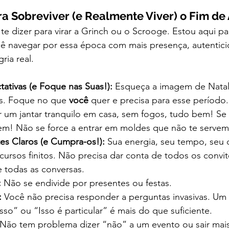
a Sobreviver (e Realmente Viver) o Fim de
te dizer para virar a Grinch ou o Scrooge. Estou aqui par
ê navegar por essa época com mais presença, autenticid
ria real.
tativas (e Foque nas Suas!):
 Esqueça a imagem de Nata
is. Foque no que 
você
 quer e precisa para esse período.
r um jantar tranquilo em casa, sem fogos, tudo bem! Se é
em! Não se force a entrar em moldes que não te servem
tes Claros (e Cumpra-os!):
 Sua energia, seu tempo, seu d
cursos finitos. Não precisa dar conta de todos os convit
e todas as conversas.
:
 Não se endivide por presentes ou festas.
:
 Você não precisa responder a perguntas invasivas. Um 
isso” ou “Isso é particular” é mais do que suficiente.
 Não tem problema dizer “não” a um evento ou sair mai