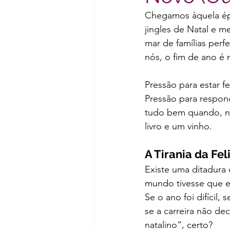
Chegamos àquela ép
jingles de Natal e m
mar de famílias perf
nós, o fim de ano é
Pressão para estar f
Pressão para respond
tudo bem quando, na
livro e um vinho.
A Tirania da Fe
Existe uma ditadura 
mundo tivesse que es
Se o ano foi difícil,
se a carreira não de
natalino”, certo?