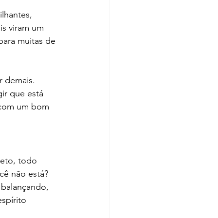
hantes, 
is viram um 
para muitas de 
r demais. 
ir que está 
r com um bom 
eto, todo 
cê não está? 
á balançando, 
spírito 