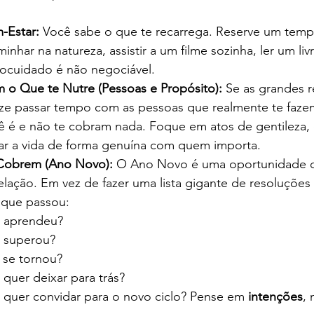
-Estar:
 Você sabe o que te recarrega. Reserve um tempo
minhar na natureza, assistir a um filme sozinha, ler um li
utocuidado é não negociável.
o Que te Nutre (Pessoas e Propósito):
 Se as grandes r
ize passar tempo com as pessoas que realmente te faze
é e não te cobram nada. Foque em atos de gentileza,
rar a vida de forma genuína com quem importa.
 Cobrem (Ano Novo):
 O Ano Novo é uma oportunidade de
lação. Em vez de fazer uma lista gigante de resoluções i
 que passou:
 aprendeu?
 superou?
se tornou?
quer deixar para trás?
quer convidar para o novo ciclo? Pense em 
intenções
,