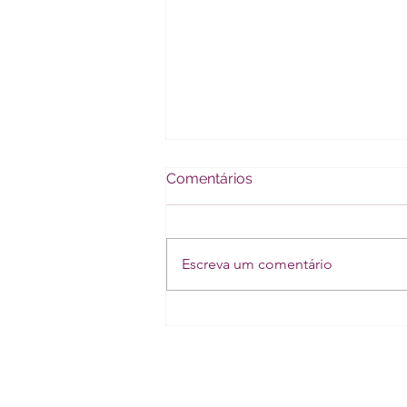
Comentários
Escreva um comentário
Seu Parceiro Vai Para a
Terapia? POR QUE VOCÊ
ESTÁ COM MEDO?