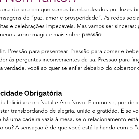
oca do ano em que somos bombardeados por luzes bril
ensagens de “paz, amor e prosperidade”. As redes socia
eitas e celebrações impecáveis. Mas vamos ser sinceras: 
 menos sobre magia e mais sobre 
pressão
.
eliz. Pressão para presentear. Pressão para comer e bebe
er às perguntas inconvenientes da tia. Pressão para fing
 verdade, você só quer se enfiar debaixo do coberto
licidade Obrigatória
da felicidade no Natal e Ano Novo. É como se, por decr
tar transbordando de alegria, união e gratidão. E se vo
 se há uma cadeira vazia à mesa, se o relacionamento est
colou? A sensação é de que você está falhando com o “e