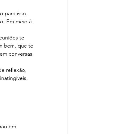
 para isso. 
vro. Em meio à 
euniões te 
m bem, que te 
 em conversas 
 reflexão, 
natingíveis, 
 não em 