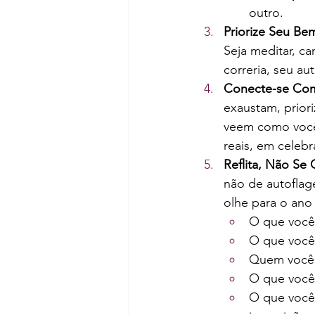
outro.
Priorize Seu Bem
Seja meditar, ca
correria, seu a
Conecte-se Com 
exaustam, prior
veem como você 
reais, em celeb
Reflita, Não Se
não de autoflage
olhe para o ano
O que você
O que você
Quem você 
O que você 
O que você 