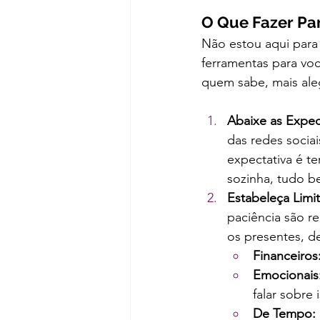
O Que Fazer Par
Não estou aqui para 
ferramentas para voc
quem sabe, mais aleg
Abaixe as Expec
das redes socia
expectativa é te
sozinha, tudo b
Estabeleça Limi
paciência são re
os presentes, d
Financeiros
Emocionais
falar sobre 
De Tempo: