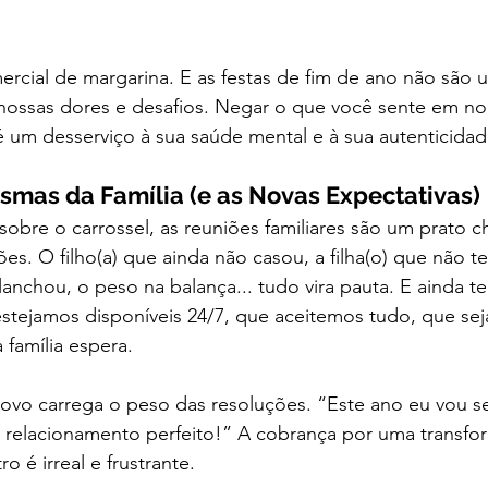
rcial de margarina. E as festas de fim de ano não são u
nossas dores e desafios. Negar o que você sente em n
 é um desserviço à sua saúde mental e à sua autenticidad
smas da Família (e as Novas Expectativas)
re o carrossel, as reuniões familiares são um prato ch
es. O filho(a) que ainda não casou, a filha(o) que não te
lanchou, o peso na balança... tudo vira pauta. E ainda t
estejamos disponíveis 24/7, que aceitemos tudo, que se
família espera.
vo carrega o peso das resoluções. “Este ano eu vou ser 
o relacionamento perfeito!” A cobrança por uma transfor
o é irreal e frustrante.