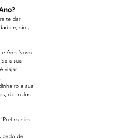
 Ano?
a te dar 
ade e, sim, 
l e Ano Novo 
 Se a sua 
 viajar 
.
inheiro e sua 
es, de todos 
“Prefiro não 
s cedo de 