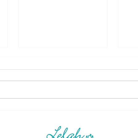
O Prazer que Você Merece:
ACO
Como Reconquistar Sua
Pilo
Liberdade Sexual e Viver
Vive
Plenamente