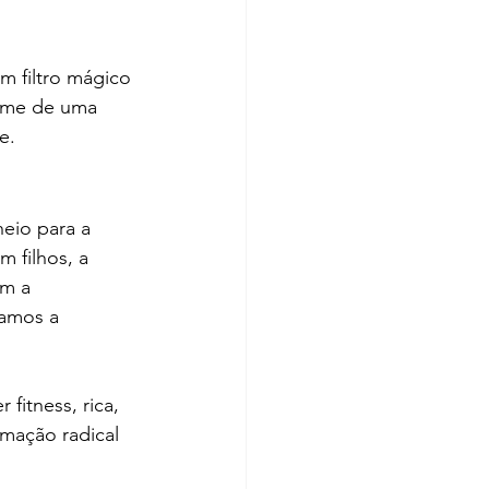
m filtro mágico 
ome de uma 
e.
eio para a 
m filhos, a 
em a 
jamos a 
fitness, rica, 
mação radical 