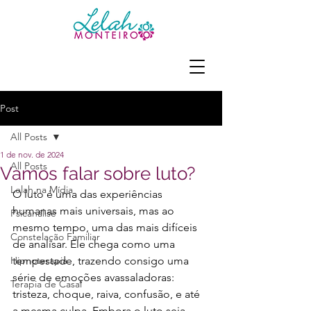
Post
All Posts
1 de nov. de 2024
All Posts
Vamos falar sobre luto?
Lelah na Mídia
O luto é uma das experiências 
humanas mais universais, mas ao 
Psicanálise
mesmo tempo, uma das mais difíceis 
Constelação Familiar
de analisar. Ele chega como uma 
Hipnoterapia
tempestade, trazendo consigo uma 
série de emoções avassaladoras: 
Terapia de Casal
tristeza, choque, raiva, confusão, e até 
a mesma culpa. Embora o luto seja 